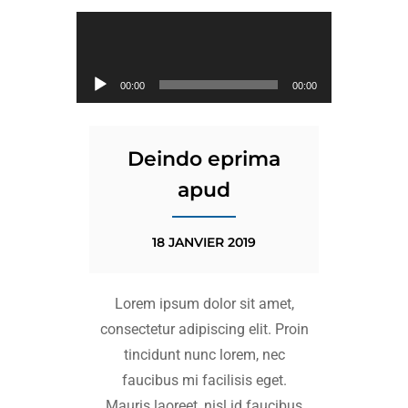
Lecteur Audio
00:00
00:00
Deindo eprima
apud
18 JANVIER 2019
Lorem ipsum dolor sit amet,
consectetur adipiscing elit. Proin
tincidunt nunc lorem, nec
faucibus mi facilisis eget.
Mauris laoreet, nisl id faucibus