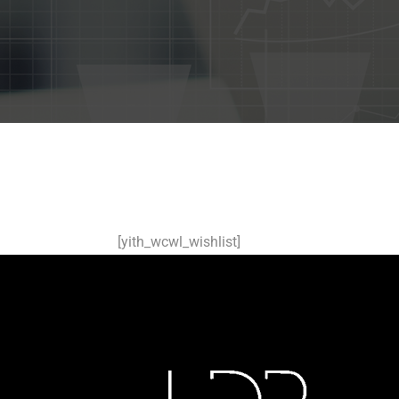
[yith_wcwl_wishlist]