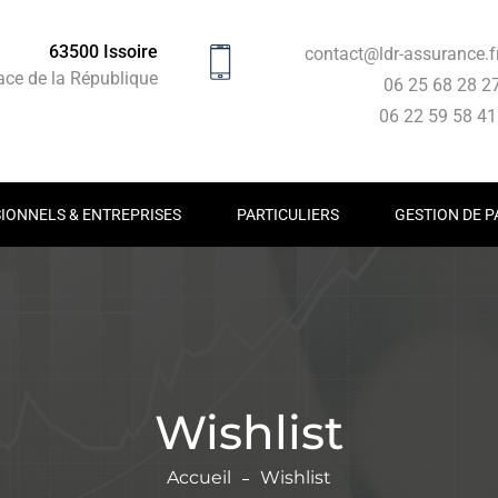
63500 Issoire
contact@ldr-assurance.f
ace de la République
06 25 68 28 2
06 22 59 58 4
IONNELS & ENTREPRISES
PARTICULIERS
GESTION DE P
Wishlist
Accueil
Wishlist