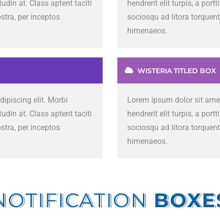
citudin at. Class aptent taciti
hendrerit elit turpis, a portt
stra, per inceptos
sociosqu ad litora torquent
himenaeos.
WISTERIA TITLED BOX
ipiscing elit. Morbi
Lorem ipsum dolor sit amet,
citudin at. Class aptent taciti
hendrerit elit turpis, a portt
stra, per inceptos
sociosqu ad litora torquent
himenaeos.
NOTIFICATION
BOXE