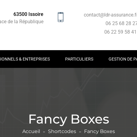
63500 Issoire
contact@ldr-assurance.f
ace de la République
06 25 68 28 2
06 22 59 58 4
IONNELS & ENTREPRISES
PARTICULIERS
GESTION DE P
Fancy Boxes
Accueil
Shortcodes
Fancy Boxes