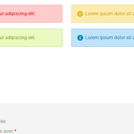
r adipiscing elit.
Lorem ipsum dolor sit a
r adipiscing elit.
Lorem ipsum dolor sit a
iée.
és avec
*